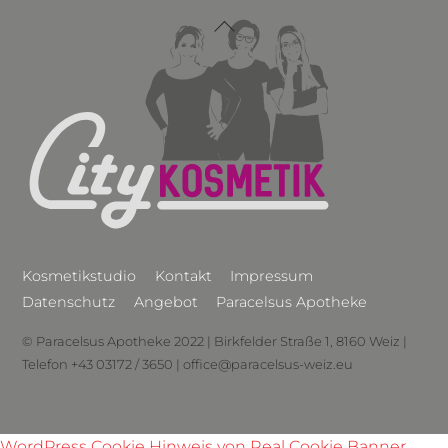
Back
To
Top
Kosmetikstudio
Kontakt
Impressum
Datenschutz
Angebot
Paracelsus Apotheke
© Paracelsus Apotheke 2022 | Birkfelder Straße 1, 8160 Weiz |
Telefon +43 03172 / 3650 | office@paracelsus-weiz.eu
WordPress Cookie Hinweis von Real Cookie Banner